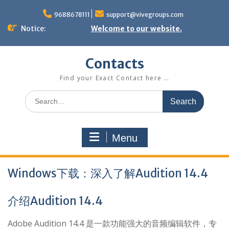
Skip
to
9688678111
support@vivegroups.com
content
Notice:
Welcome to our website.
Contacts
Find your Exact Contact here …
Search
for:
Menu
Windows下载：深入了解Audition 14.4
介绍Audition 14.4
Adobe Audition 14.4 是一款功能强大的音频编辑软件，专