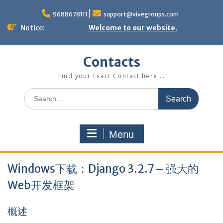
Skip
to
9688678111
support@vivegroups.com
content
Notice:
Welcome to our website.
Contacts
Find your Exact Contact here …
Search
for:
Menu
Windows下载：Django 3.2.7 – 强大的
Web开发框架
概述