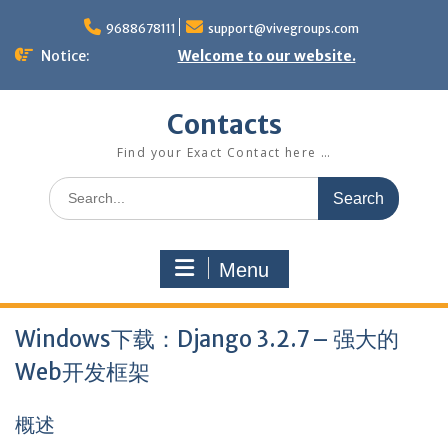
Skip
to
9688678111
support@vivegroups.com
content
Notice:
Welcome to our website.
Contacts
Find your Exact Contact here …
Search
for:
Menu
Windows下载：Django 3.2.7 – 强大的
Web开发框架
概述