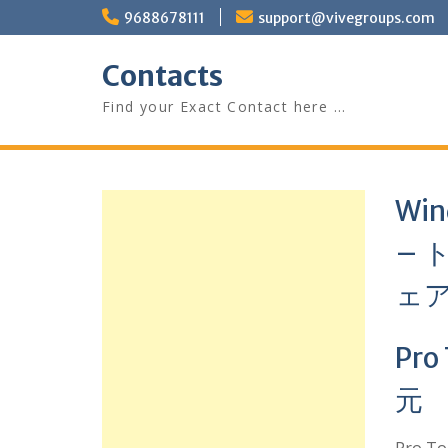
Skip
9688678111
support@vivegroups.com
to
content
Contacts
Find your Exact Contact here …
Wi
–
ェ
Pr
元