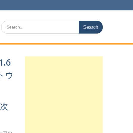
Search
for:
1.6
トウ
新次