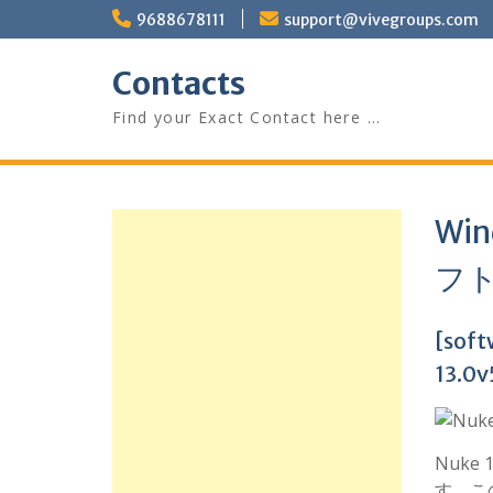
Skip
9688678111
support@vivegroups.com
to
content
Contacts
Find your Exact Contact here …
Win
フ
[sof
13.0
Nuk
す。こ