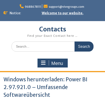
Skip
to
9688678111
support@vivegroups.com
content
Notice:
Welcome to our website.
Contacts
Find your Exact Contact here …
Search
for:
Menu
Windows herunterladen: Power BI
2.97.921.0 – Umfassende
Softwareübersicht