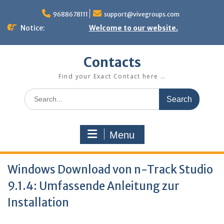
Skip
to
9688678111
support@vivegroups.com
content
Notice:
Welcome to our website.
Contacts
Find your Exact Contact here …
Search
for:
Menu
Windows Download von n-Track Studio
9.1.4: Umfassende Anleitung zur
Installation