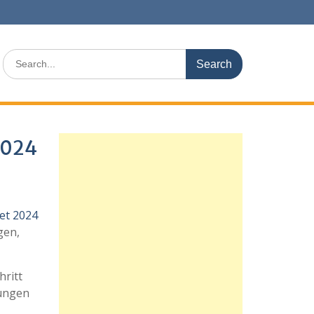
Search
for:
2024
et 2024
gen,
hritt
rungen