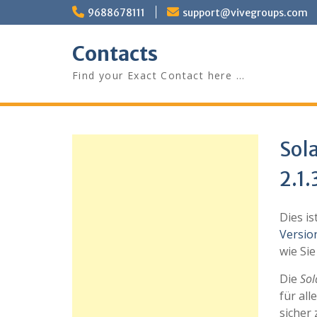
Skip
9688678111
support@vivegroups.com
to
content
Contacts
Find your Exact Contact here …
Sol
2.1.
Dies i
Version
wie Sie
Die
Sol
für al
sicher 