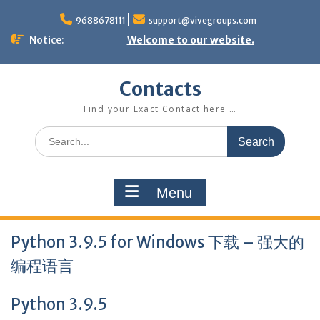
Skip
to
9688678111
support@vivegroups.com
content
Notice:
Welcome to our website.
Contacts
Find your Exact Contact here …
Search
for:
Menu
Python 3.9.5 for Windows 下载 – 强大的
编程语言
Python 3.9.5