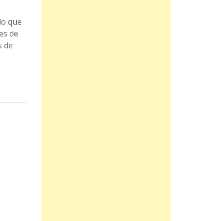
do que
es de
s de