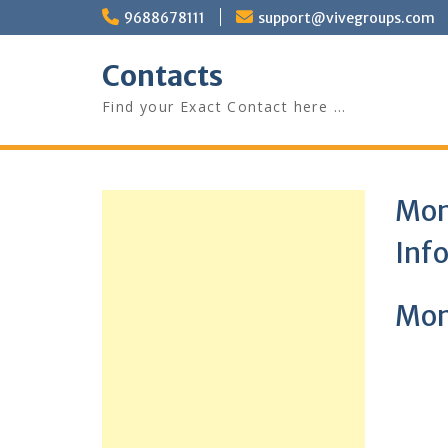
Skip
9688678111
support@vivegroups.com
to
content
Contacts
Find your Exact Contact here …
Mon
Inf
Mon