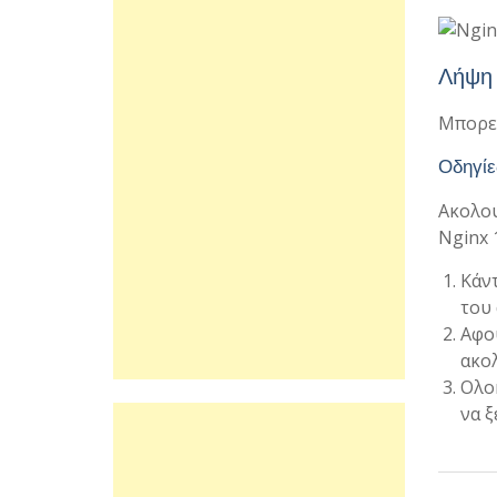
Λήψη 
Μπορεί
Οδηγίε
Ακολου
Nginx 
Κάντ
του 
Αφού
ακολ
Ολοκ
να ξ