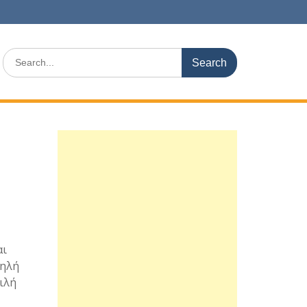
Search
for:
αι
ψηλή
ιλή