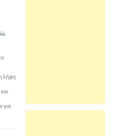
δώ
.
το
τη λήψη
 και
x για