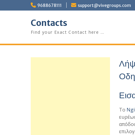
Skip
9688678111
support@vivegroups.com
to
content
Contacts
Find your Exact Contact here …
Λήψ
Οδη
Εισα
Το
Ngi
ευρέως
απόδοσ
επιλογ