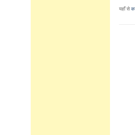
यहाँ से
का