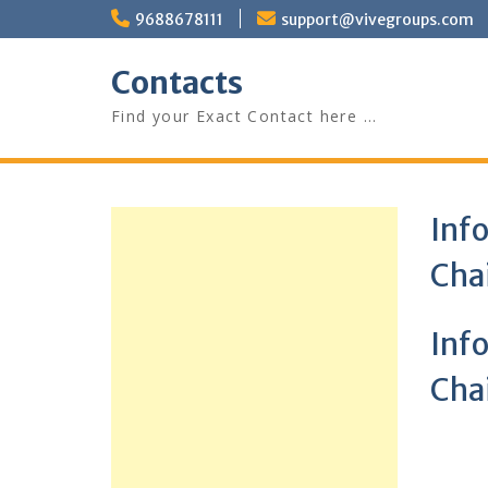
Skip
9688678111
support@vivegroups.com
to
content
Contacts
Find your Exact Contact here …
Inf
Chai
Inf
Chai