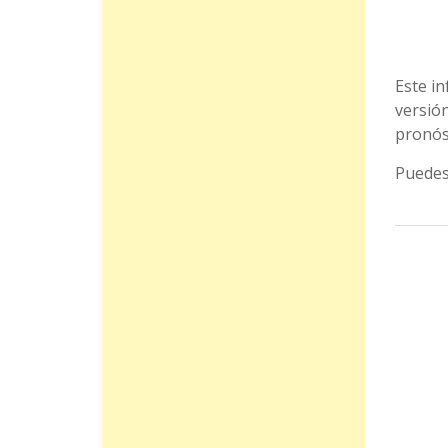
Este in
versión
pronóst
Puedes