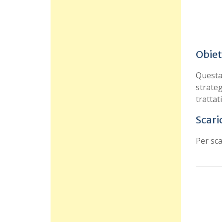
Obiet
Questa 
strateg
trattat
Scari
Per sca