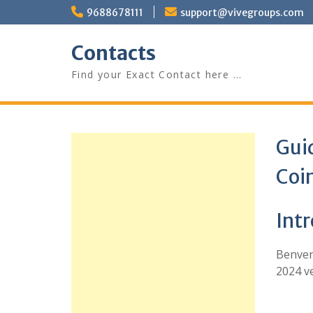
Skip
9688678111
support@vivegroups.com
to
content
Contacts
Find your Exact Contact here …
Guid
Coi
Int
Benvenu
2024 ve