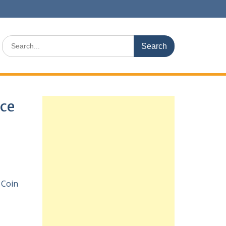
Search
for:
nce
 Coin