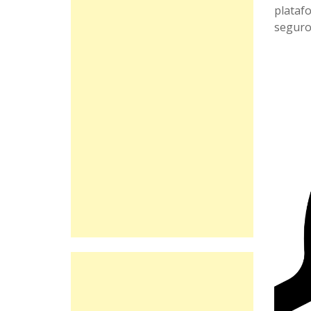
plataf
seguros