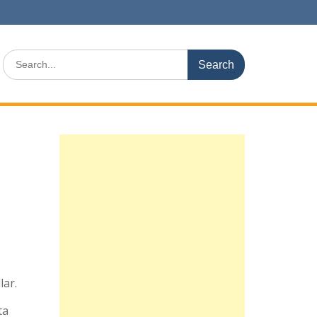
Search
for:
lar.
ta