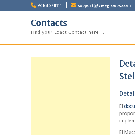
Skip
9688678111
support@vivegroups.com
to
content
Contacts
Find your Exact Contact here …
Det
Stel
Detal
El
docu
propor
impleme
El Mec