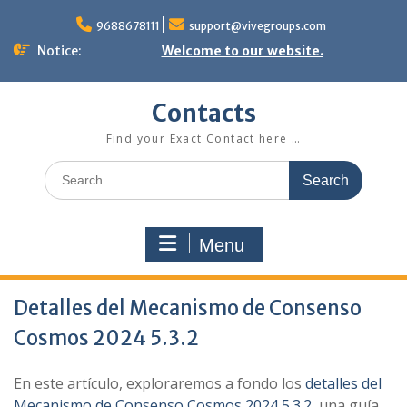
Skip
to
9688678111
support@vivegroups.com
content
Notice:
Welcome to our website.
Contacts
Find your Exact Contact here …
Search
for:
Menu
Detalles del Mecanismo de Consenso
Cosmos 2024 5.3.2
En este artículo, exploraremos a fondo los
detalles del
Mecanismo de Consenso Cosmos 2024 5.3.2
, una guía