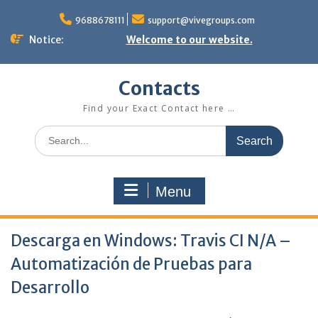
Skip
to
9688678111
support@vivegroups.com
content
Notice:
Welcome to our website.
Contacts
Find your Exact Contact here …
Search
for:
Menu
Descarga en Windows: Travis CI N/A –
Automatización de Pruebas para
Desarrollo