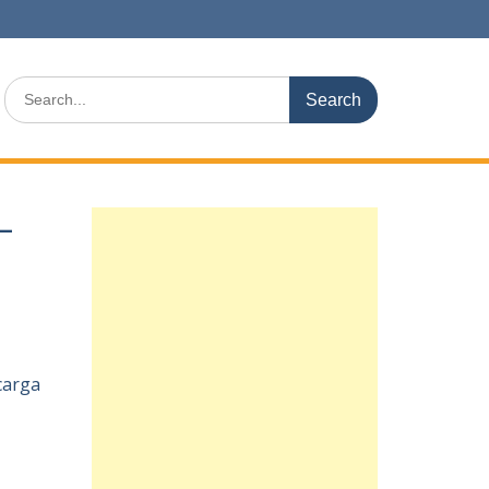
Search
for:
–
carga