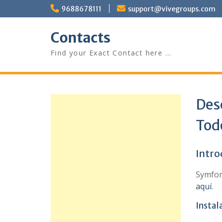
Skip
9688678111
support@vivegroups.com
to
content
Contacts
Find your Exact Contact here …
Des
Todo
Intro
Symfon
aquí
.
Instal