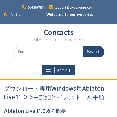
Skip
to
9688678111
support@vivegroups.com
content
Notice:
Welcome to our website.
Contacts
Find your Exact Contact here …
Search
for:
Menu
ダウンロード専用Windows用Ableton
Live 11.0.6 – 詳細とインストール手順
Ableton Live 11.0.6の概要