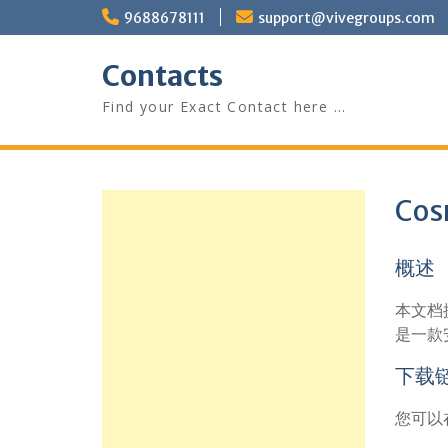
Skip
9688678111
support@vivegroups.com
to
content
Contacts
Find your Exact Contact here …
Cos
概述
本文档提
是一款
下载
您可以