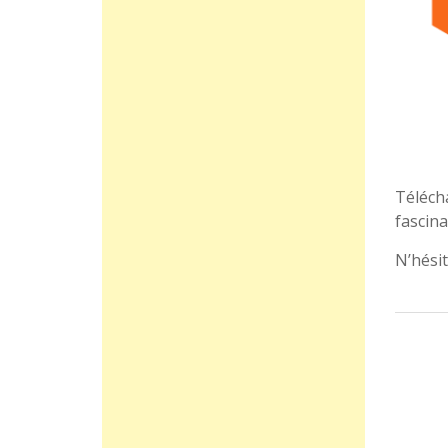
Télécha
fascin
N’hési