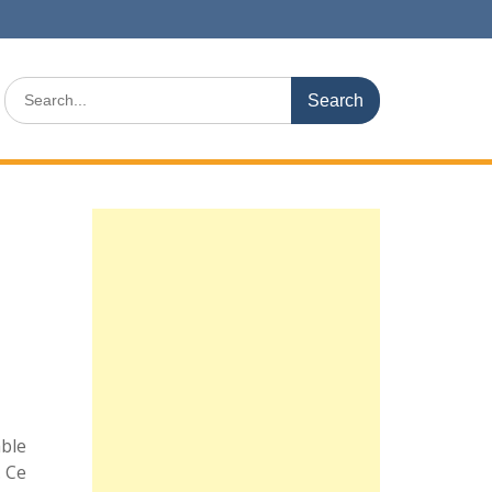
Search
for:
ble
 Ce