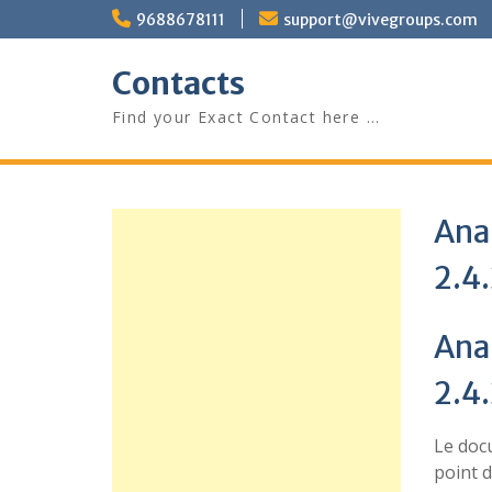
Skip
9688678111
support@vivegroups.com
to
content
Contacts
Find your Exact Contact here …
Ana
2.4
Ana
2.4
Le do
point 