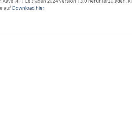
 Aave NFT Leitfaden 2024 Version 1.9.0 herunterzuladen, kl
te auf
Download hier
.