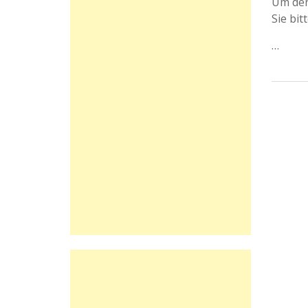
Um den
Sie bit
…