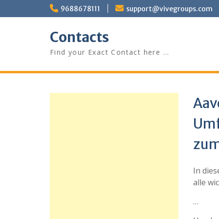
Skip
9688678111
support@vivegroups.com
to
content
Contacts
Find your Exact Contact here …
Aav
Umf
zum
In die
alle w
…