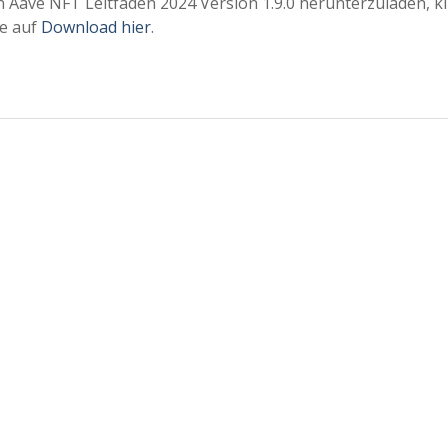
 Aave NFT Leitfaden 2024 Version 1.9.0 herunterzuladen, kl
te auf
Download hier
.