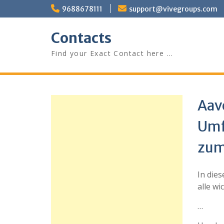
Skip
9688678111
support@vivegroups.com
to
content
Contacts
Find your Exact Contact here …
Aav
Umf
zum
In die
alle w
…