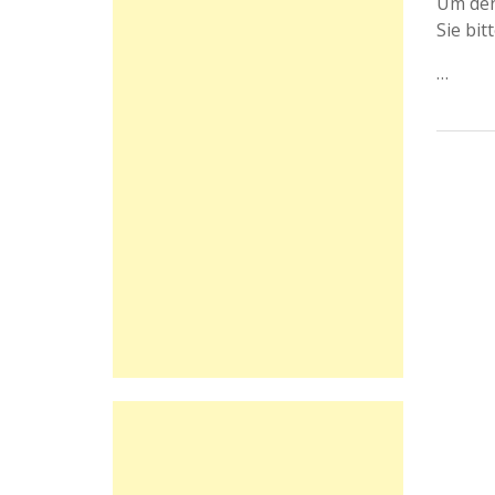
Um den
Sie bit
…